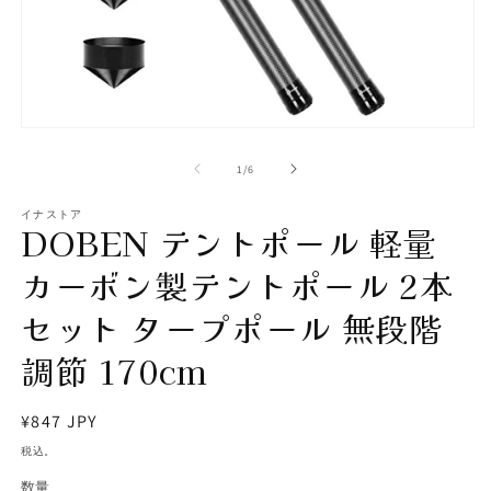
(2
モ
ー
の
1
/
6
ダ
ル
で
イナストア
DOBEN テントポール 軽量
メ
デ
カーボン製テントポール 2本
ィ
ア
(1)
セット タープポール 無段階
を
開
調節 170cm
く
通
¥847 JPY
常
税込。
価
数量