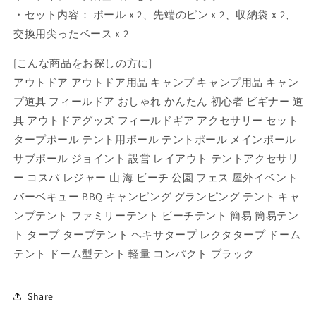
ポ
ポ
・セット内容： ポールｘ2、先端のピンｘ2、収納袋ｘ2、
ー
ー
交換用尖ったベースｘ2
ル
ル
2
2
[こんな商品をお探しの方に]
本
本
アウトドア アウトドア用品 キャンプ キャンプ用品 キャン
セ
セ
プ道具 フィールドア おしゃれ かんたん 初心者 ビギナー 道
ッ
ッ
ト
ト
具 アウトドアグッズ フィールドギア アクセサリー セット
タ
タ
タープポール テント用ポール テントポール メインポール
ー
ー
サブポール ジョイント 設営 レイアウト テントアクセサリ
プ
プ
ー コスパ レジャー 山 海 ビーチ 公園 フェス 屋外イベント
ポ
ポ
バーベキュー BBQ キャンピング グランピング テント キャ
ー
ー
ンプテント ファミリーテント ビーチテント 簡易 簡易テン
ル
ル
ト タープ タープテント ヘキサタープ レクタタープ ドーム
無
無
テント ドーム型テント 軽量 コンパクト ブラック
段
段
階
階
調
調
Share
節
節