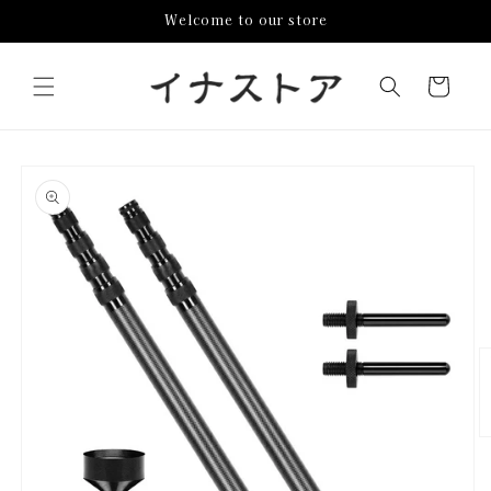
コンテ
Welcome to our store
ンツに
進む
カ
ー
ト
商品情
報にス
キップ