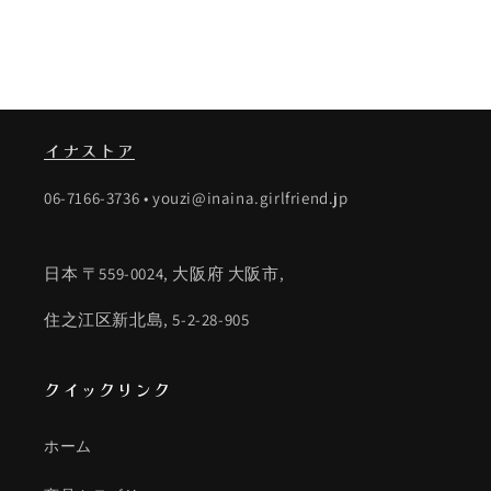
170cm
170cm
の
の
数
数
量
量
を
を
減
増
イナストア
ら
や
す
す
06-7166-3736 • youzi@inaina.girlfriend.jp
日本 〒559-0024, 大阪府 大阪市,
住之江区新北島, 5-2-28-905
クイックリンク
ホーム