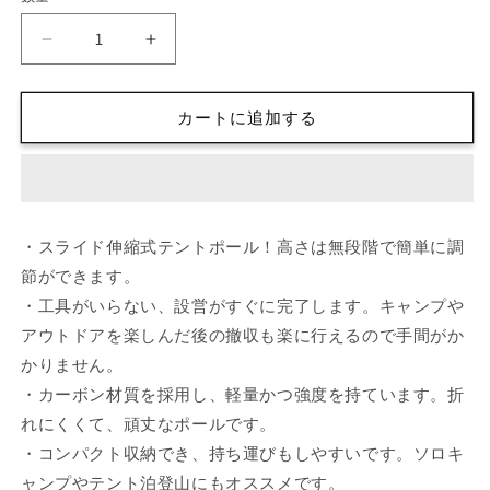
格
DOBEN
DOBEN
テ
テ
ン
ン
カートに追加する
ト
ト
ポ
ポ
ー
ー
ル
ル
軽
軽
・スライド伸縮式テントポール！高さは無段階で簡単に調
量
量
節ができます。
カ
カ
・工具がいらない、設営がすぐに完了します。キャンプや
ー
ー
アウトドアを楽しんだ後の撤収も楽に行えるので手間がか
ボ
ボ
ン
ン
かりません。
製
製
・カーボン材質を採用し、軽量かつ強度を持ています。折
テ
テ
れにくくて、頑丈なポールです。
ン
ン
・コンパクト収納でき、持ち運びもしやすいです。ソロキ
ト
ト
ャンプやテント泊登山にもオススメです。