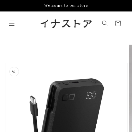
コンテ
Welcome to our store
ンツに
進む
カ
ー
ト
商品情
報にス
キップ