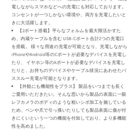
電しながらスマホなどへの充電にも対応しております。
コンセントが一つしかない環境や、両方を充電したいと
きに大活躍します。
【2ポート搭載】平らなフォルムを最大限活かすた
め、内蔵ケーブルを含む USB-Cポート合計2つの充電口
を搭載。 様々な用途の充電が可能となり、充電しながら
iPhoneやAndroid等のCポートが必要なデバイスを充電し
たり、 イヤホン等のAポートが必要なデバイスを充電し
たりと、お持ちのデバイスやケーブル状況にあわせたパ
ススルー充電が可能となります。
【外観にも機能性をプラス】 製品をいつまでも長く
ご愛用いただきたい。そんな思いから製品の表面に一眼
レフカメラのボディのような粗いシボ加工を施している
ため、ペンや爪で引っ搔いたりしても製品表面に傷が付
きにくいという一つの機能を付加しており、より多機能
性を高めました。