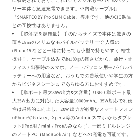
に収納されており、これ1本でスマホもモバイルバッテ
軽
軽
リー本体も急速充電できます。※内蔵ケーブルは
量
量
『SMARTCOBY Pro SLIM Cable』専用です。他のCIO製品
小
小
との互換性はありません。
型
型
【超薄型＆超軽量】 手のひらサイズで本体は驚きの
薄
薄
薄さ18㎜のスリムなモバイルバッテリーで 人気の
型
型
iPhone
iPhone
iPhone15 などと一緒に持っても小型で持ちやすく 相性
15
15
抜群！。ケーブル込みで約189gの軽さだから、旅行 / オ
/
/
フィス / 出張時のスマホ、ノートパソコン用モバイルバ
Android/Macbook/
Android/Macbook/
ッテリーへの用途など、おうちでの普段使いや学生の方
ノ
ノ
ー
ー
からビジネスシーンまであらゆる方におすすめです。
ト
ト
【単ポート最大35W出力&大容量】USB-C単ポート最
PC/iPad
PC/iPad
大35W出力に対応した大容量10000mAh。35W対応で利便
用
用
性は飛躍的に向上し、20W 出力が必要なスマートフォン
USB
USB
(iPhoneやGalaxy、Xperia等のAndroidスマホ)からタブレ
Type-
Type-
C
C
ット(iPad用 / mini / Pro)のみならず、一部ミドルレンジ
急
急
のノートPC（MacBook Air）などへの充電も可能です。