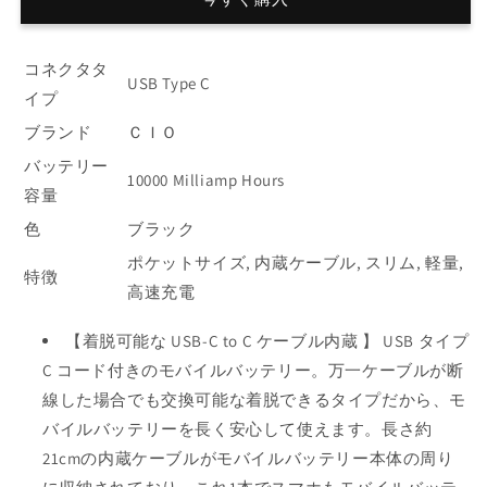
ッ
ッ
テ
テ
コネクタタ
リ
リ
USB Type C
イプ
ー
ー
ケ
ケ
ブランド
ＣＩＯ
ー
ー
バッテリー
ブ
ブ
10000 Milliamp Hours
容量
ル
ル
色
ブラック
内
内
蔵
蔵
ポケットサイズ, 内蔵ケーブル, スリム, 軽量,
特徴
[薄
[薄
高速充電
さ
さ
18mm]
18mm]
【着脱可能な USB-C to C ケーブル内蔵 】 USB タイプ
タ
タ
C コード付きのモバイルバッテリー。万一ケーブルが断
イ
イ
線した場合でも交換可能な着脱できるタイプだから、モ
プ
プ
バイルバッテリーを長く安心して使えます。長さ約
C
C
30W
30W
21cmの内蔵ケーブルがモバイルバッテリー本体の周り
10000mAh
10000mAh