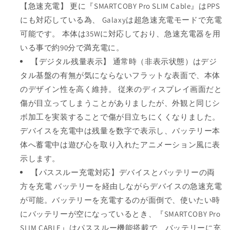
速
速
【急速充電】 更に『SMARTCOBY Pro SLIM Cable』はPPS
充
充
にも対応している為、 Galaxyは超急速充電モードで充電
電
電
可能です。 本体は35Wに対応しており、急速充電器を用
SMARTCOBY
SMARTCOBY
Pro
Pro
いる事で約90分で満充電に。
SLIM
SLIM
【デジタル残量表示】 通常時（非表示状態）はデジ
Cable
Cable
タル基盤の有無が気にならないフラットな表面で、本体
35W
35W
のデザイン性を高く維持。 従来のディスプレイ画面だと
(ブ
(ブ
傷が目立ってしまうことがありましたが、外観と同じシ
ラ
ラ
ッ
ッ
ボ加工を実装することで傷が目立ちにくくなりました。
ク)
ク)
デバイスを充電中は残量を数字で表示し、バッテリー本
の
の
体へ蓄電中は遊び心を取り入れたアニメーション風に表
数
数
示します。
量
量
【パススルー充電対応】デバイスとバッテリーの両
を
を
方を充電 バッテリーを経由しながらデバイスの急速充電
減
増
が可能。バッテリーを充電するのが面倒で、使いたい時
ら
や
にバッテリーが空になっているとき、『SMARTCOBY Pro
す
す
SLIM CABLE』はパススルー機能搭載で、バッテリーに充