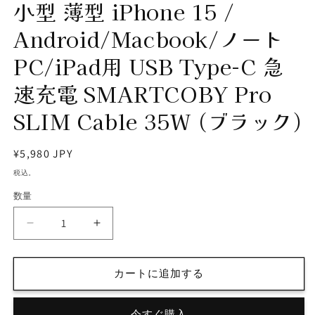
小型 薄型 iPhone 15 /
Android/Macbook/ノート
PC/iPad用 USB Type-C 急
速充電 SMARTCOBY Pro
SLIM Cable 35W (ブラック)
通
¥5,980 JPY
常
税込。
価
数量
格
CIO
CIO
モ
モ
バ
バ
カートに追加する
イ
イ
ル
ル
バ
バ
今すぐ購入