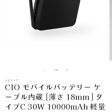
モ
ー
ダ
ル
で
メ
の
1
/
8
デ
ィ
イナストア
ア
CIO モバイルバッテリー ケ
(1)
を
ーブル内蔵 [薄さ 18mm] タ
開
く
イプC 30W 10000mAh 軽量
(2