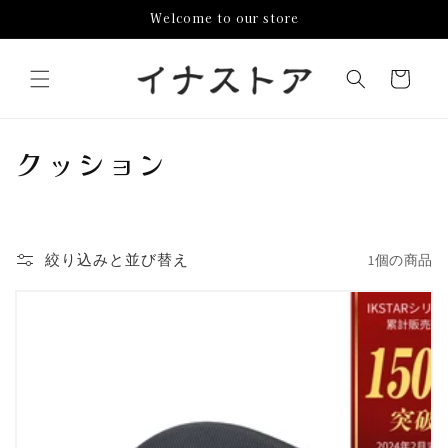
コンテ
Welcome to our store
ンツに
進む
カ
ー
ト
コ
クッション
レ
ク
絞り込みと並び替え
1個の商品
シ
ョ
ン
: