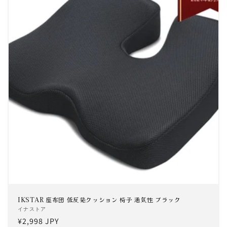
IKSTAR 座布団 低反発クッション 椅子 通気性 ブラック
販
イナストア
通
¥2,998 JPY
売