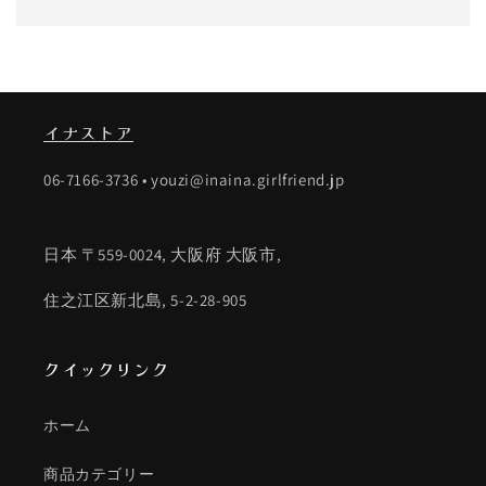
元:
常
価
格
イナストア
06-7166-3736 • youzi@inaina.girlfriend.jp
日本 〒559-0024, 大阪府 大阪市,
住之江区新北島, 5-2-28-905
クイックリンク
ホーム
商品カテゴリー